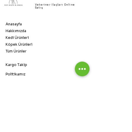
Veteriner İlaçları Online
Satış
Anasayfa
Hakkımızda
Kedi Ürünleri
Köpek Ürünleri
Tüm Ürünler
Kargo Takip
Politikamız
SSS
vetdietsandrug@gmail.com
Hafta içi verilen siparişler
1-3 iş günü içinde kargolanır. ​
​Kargoya teslim edilen siparişlerin
Kargo firması standartlarına göre