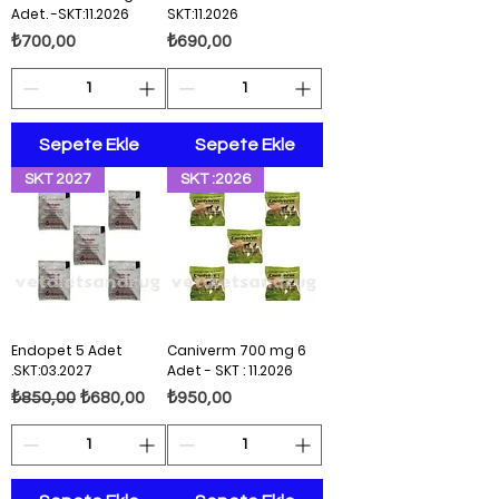
Adet. -SKT:11.2026
SKT:11.2026
Fiyat
Fiyat
₺700,00
₺690,00
Sepete Ekle
Sepete Ekle
SKT 2027
SKT :2026
Endopet 5 Adet
Caniverm 700 mg 6
.SKT:03.2027
Adet - SKT : 11.2026
Normal Fiyat
İndirimli Fiyat
Fiyat
₺850,00
₺680,00
₺950,00