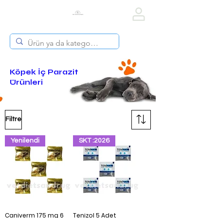
Vet Diets & Drug
Köpek İç Parazit
Ürünleri
Filtre
Yenilendi
SKT :2026
Caniverm 175 mg 6
Tenizol 5 Adet