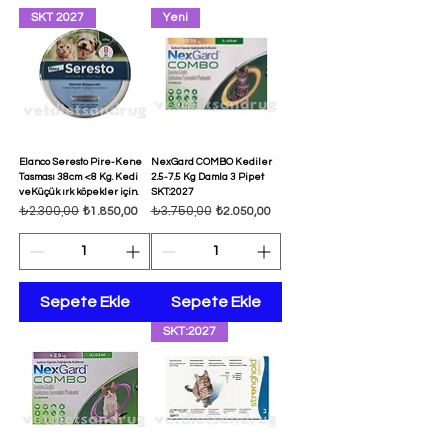
SKT 2027
Yeni
Elanco Seresto Pire-Kene
NexGard COMBO Kediler
Tasması 38cm <8 Kg. Kedi
2.5-7.5 Kg Damla 3 Pipet
veKüçük ırk köpekler için.
SKT:2027
₺2.300,00
₺3.750,00
Normal Fiyat
İndirimli Fiyat
Normal Fiyat
İndirimli Fiyat
₺1.850,00
₺2.050,00
Sepete Ekle
Sepete Ekle
SKT:2027