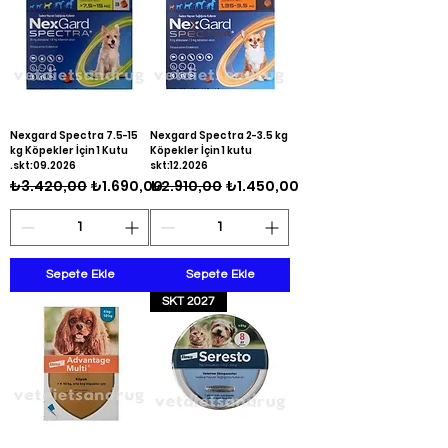
Nexgard Spectra 7.5-15
Nexgard Spectra 2-3.5 kg
kg Köpekler İçin 1 Kutu
Köpekler İçin 1 kutu
.skt:09.2026
skt:12.2026
Normal Fiyat
İndirimli Fiyat
Normal Fiyat
İndirimli Fiyat
₺3.420,00
₺1.690,00
₺2.910,00
₺1.450,00
Sepete Ekle
Sepete Ekle
SKT 2027