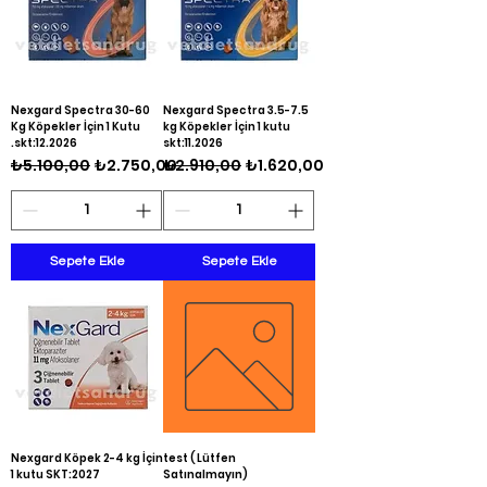
Nexgard Spectra 30-60
Nexgard Spectra 3.5-7.5
Kg Köpekler İçin 1 Kutu
kg Köpekler İçin 1 kutu
.skt:12.2026
skt:11.2026
Normal Fiyat
İndirimli Fiyat
Normal Fiyat
İndirimli Fiyat
₺5.100,00
₺2.750,00
₺2.910,00
₺1.620,00
Sepete Ekle
Sepete Ekle
Nexgard Köpek 2-4 kg İçin
test ( Lütfen
1 kutu SKT:2027
Satınalmayın)