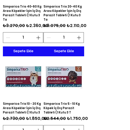
Simparica Trio 40-60 Kg
Simparica Trio 20-40 Kg
Arası Köpekler İçin İç Dış
Arası Köpekler İçin İç Dış
Parazit Tableti ( 1 Kutu 3
Parazit Tableti ( 1 Kutu 3
Ta
Ta
Normal Fiyat
İndirimli Fiyat
Normal Fiyat
İndirimli Fiyat
₺3.270,00
₺2.360,00
₺3.075,00
₺2.110,00
Sepete Ekle
Sepete Ekle
Simparica Trio 10 - 20 Kg
Simparica Trio 5 - 10 Kg
Arası Köpekler İçin İç Dış
Köpek İç Dış Parazit
Parazit Tableti ( 1 Kutu 3
Tableti ( 1 Kutu 3 T
Normal Fiyat
İndirimli Fiyat
Normal Fiyat
İndirimli Fiyat
₺2.730,00
₺1.850,00
₺2.544,00
₺1.750,00