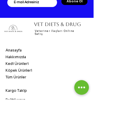
Abone Ol
VET DIETS & DRUG
Veteriner İlaçları Online
Satış
Anasayfa
Hakkımızda
Kedi Ürünleri
Köpek Ürünleri
Tüm Ürünler
Kargo Takip
Politikamız
SSS
vetdietsandrug@gmail.com